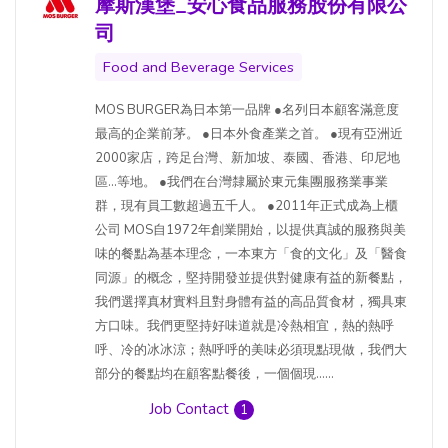
摩斯漢堡_安心食品服務股份有限公
司
Food and Beverage Services
MOS BURGER為日本第一品牌 ●名列日本顧客滿意度
最高的企業前茅。 ●日本外食產業之首。 ●現有亞洲近
2000家店，跨足台灣、新加坡、泰國、香港、印尼地
區…等地。 ●我們在台灣隸屬於東元集團服務業事業
群，現有員工數超過五千人。 ●2011年正式成為上櫃
公司 MOS自1972年創業開始，以提供真誠的服務與美
味的餐點為基本理念，一本東方「食的文化」及「醫食
同源」的概念，堅持開發並提供對健康有益的新餐點，
我們選擇真材實料且對身體有益的高品質食材，獨具東
方口味。我們更堅持好味道就是冷熱相宜，熱的熱呼
呼、冷的冰冰涼；熱呼呼的美味必須現點現做，我們大
部分的餐點均在顧客點餐後，一個個現......
Job Contact
1