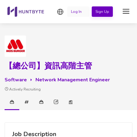
English
Log In
Sign Up
【總公司】資訊高階主管
Software
Network Management Engineer
Actively Recruiting
Job Description