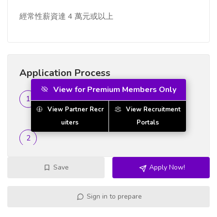
經常性薪資達 4 萬元或以上
Application Process
View for Premium Members Only
Resume Screening
View Partner Recr
View Recruitment
...
uiters
Portals
Save
Apply Now!
Sign in to prepare