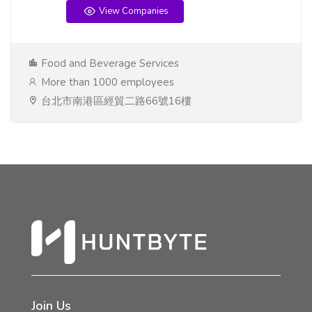
View Companies
Food and Beverage Services
More than 1000 employees
台北市南港區經貿二路66號16樓
Join Us